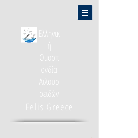
Ελληνικ
ή
Ομοσπ
ονδία
Αιλουρ
οειδών
Felis Greece