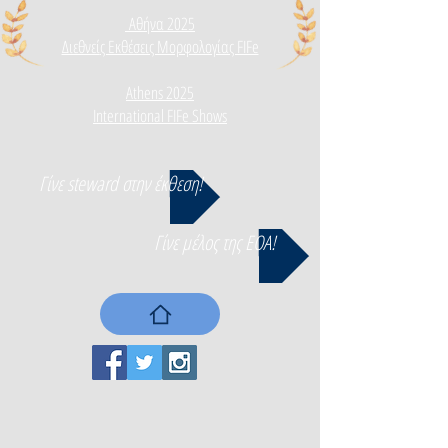
Αθήνα 2025
Διεθνεί
ς Εκθέσεις Μορφολογίας FIFe
Athens 2025
International FIFe Shows
Γίνε steward στην έκθεση!
Γίνε μέλος της ΕΟΑ!