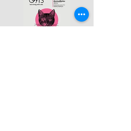
Θα σας ενδιέφερε να διαφημιστείτε στην ιστοσελίδα της
Ελληνικής Ομοσπονδίας Αιλουροειδών και στα social
media;
Αν ναι, επικοινωνήστε μαζί μας στο
info@felisgreece.gr