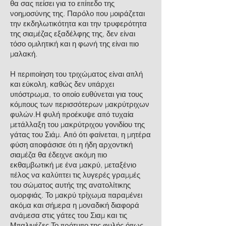
θα σας πείσει για το επίπεδο της
νοημοσύνης της. Παρόλο που μοιράζεται
την εκδηλωτικότητα και την τρυφερότητα
της σιαμέζας εξαδέλφης της, δεν είναι
τόσο ομιλητική και η φωνή της είναι πιο
μαλακή.
Η περιποίηση του τριχώματος είναι απλή
και εύκολη, καθώς δεν υπάρχει
υπόστρωμα, το οποίο ευθύνεται για τους
κόμπους των περισσότερων μακρύτριχων
φυλών.Η φυλή προέκυψε από τυχαία
μετάλλαξη του μακρύτριχου γονιδίου της
γάτας του Σιάμ. Από ότι φαίνεται, η μητέρα
φύση αποφάσισε ότι η ήδη αρχοντική
σιαμέζα θα έδειχνε ακόμη πιο
εκθαμβωτική με ένα μακρύ, μεταξένιο
πέλος να καλύπτει τις λυγερές γραμμές
του σώματος αυτής της ανατολίτικης
ομορφιάς. Το μακρύ τρίχωμα παραμένει
ακόμα και σήμερα η μοναδική διαφορά
ανάμεσα στις γάτες του Σιαμ και τις
Μπαλινέζες.Το πρότυπο της φυλής όπως