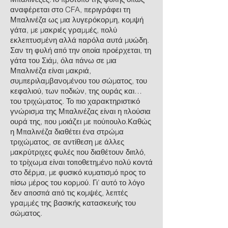
αναφέρεται στο CFA, περιγράφει τη
Μπαλινέζα ως μια λυγερόκορμη, κομψή
γάτα, με μακριές γραμμές, πολύ
εκλεπτυσμένη αλλά παρόλα αυτά μυώδη.
Σαν τη φυλή από την οποία προέρχεται, τη
γάτα του Σιάμ, όλα πάνω σε μια
Μπαλινέζα είναι μακριά,
συμπεριλαμβανομένου του σώματος, του
κεφαλιού, των ποδιών, της ουράς και…
του τριχώματος. Το πιο χαρακτηριστικό
γνώρισμα της Μπαλινέζας είναι η πλούσια
ουρά της, που μοιάζει με πούπουλο.Καθώς
η Μπαλινέζα διαθέτει ένα στρώμα
τριχώματος, σε αντίθεση με άλλες
μακρύτριχες φυλές που διαθέτουν διπλό,
το τρίχωμα είναι τοποθετημένο πολύ κοντά
στο δέρμα, με φυσικό κυματισμό προς το
πίσω μέρος του κορμού. Γι’ αυτό το λόγο
δεν αποσπά από τις κομψές, λεπτές
γραμμές της βασικής κατασκευής του
σώματος.