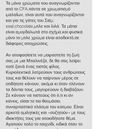
Τα μόνα χρώματα που αναγνωρίζονται
από το CFA,πάντα σε χρωματισμό
ιμαλαΐων, είναι αυτά που αναγνωρίζονται
και για τις γάτες του Σιάμ:
seal,chocolate,μπλε και λιλά. Τα μάτια
είναι αμυγδαλωτά στο σχήμα,και φυσικά
μόνο το μπλε χρώμα είναι αποδεκτό,σε
διάφορες αποχρώσεις.
Αν αποφασίσετε να μοιραστείτε τη ζωή
σας με μια Μπαλινέζα, δε θα σας λείψει
ποτέ ξανά ένας πιστός φίλος.
Κυριολεκτικά λατρεύουν τους ανθρώπους
τους και θέλουν να παίρνουν μέρος σε
οτιδήποτε κάνουν, ακόμα κι όταν πλένουν
τα δόντια τους, μαγειρεύουν ή διαβάζουν.
Σε κάνουν να πιστεύεις ότι ό,τι κι αν
κάνεις, είσαι το πιο θαυμάσιο,
συναρπαστικό πλάσμα του κόσμου. Είναι
αρκετά ομιλητικές και «συζητούν» με τους
ιδιοκτήτες τους για οποιοδήποτε θέμα.
Αγαπούν πολύ το παιχνίδι, ειδικά όταν το