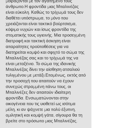
μοιράζονται με τον αγαπημένο τους
άνθρωπο.Η φροντίδα μιας Μπαλινέζας
είναι εύκολη. Καθώς το τρίχωμά τους δεν
διαθέτει υπόστρωμα, το μόνο που
χρειάζονται είναι τακτικό βούρτσισμα,
κόψιμο νυχιών και ίσως φροντίδα της
στοματικής τους υγιεινής. Μια προσεγμένη
διατροφή και τακτική άσκηση είναι
απαραίτητες προϋποθέσεις για να
διατηρείται κομψό και σφιχτό το σώμα της
Μπαλινέζας σας και το τρίχωμά της να
είναι μεταξένιο. Το σώμα της ιδανικής
Μπαλινέζας δίνει την αίσθηση ατσαλιού
τυλιγμένου με μετάξι.Επομένως, εκτός από
την προσοχή που απαιτούν να έχουν
συνεχώς στραμμένη πάνω τους, οι
Μπαλινέζες δεν απαιτούν ιδιαίτερη
φροντίδα. Ενσωματώνονται στην
οικογένεια που τις υιοθετεί ως ισότιμα
μέλη, κι αν ψάχνετε μια πολύ έξυπνη,
ομιλητική και κομψή γάτα, σίγουρα θα τη
βρείτε στο πρόσωπο μιας Μπαλινέζας.