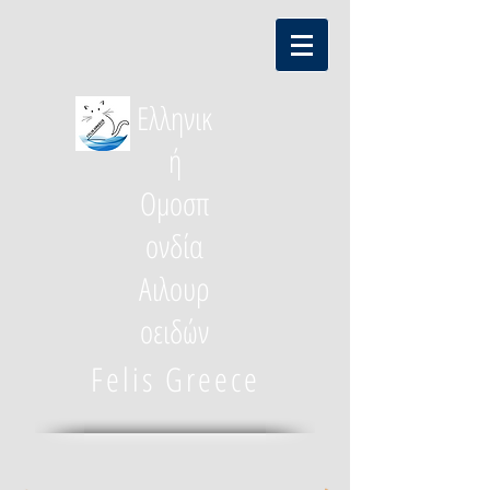
Ελληνικ
ή
Ομοσπ
ονδία
Αιλουρ
οειδών
Felis Greece