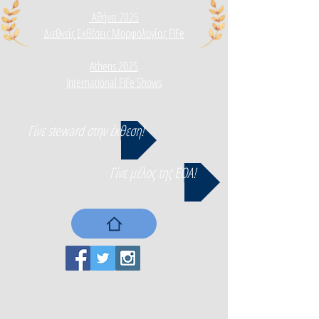
Αθήνα 2025
Διεθνεί
ς Εκθέσεις Μορφολογίας FIFe
Athens 2025
International FIFe Shows
Γίνε steward στην έκθεση!
Γίνε μέλος της ΕΟΑ!