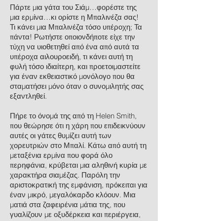
Πάρτε μια γάτα του Σιάμ…φορέστε της
μια ερμίνα…κι ορίστε η Μπαλινέζα σας!
Τι κάνει μια Μπαλινέζα τόσο υπέροχη; Τα
πάντα! Ρωτήστε οποιονδήποτε είχε την
τύχη να υιοθετηθεί από ένα από αυτά τα
υπέροχα αιλουροειδή, τι κάνει αυτή τη
φυλή τόσο ιδιαίτερη, και προετοιμαστείτε
για έναν εκθειαστικό μονόλογο που θα
σταματήσει μόνο όταν ο συνομιλητής σας
εξαντληθεί.
Πήρε το όνομά της από τη Helen Smith,
που θεώρησε ότι η χάρη που επιδεικνύουν
αυτές οι γάτες θυμίζει αυτή των
χορευτριών στο Μπαλί. Κάτω από αυτή τη
μεταξένια ερμίνα που φορά όλο
περηφάνια, κρύβεται μια αληθινή κυρία με
χαρακτήρα σιαμέζας. Παρόλη την
αριστοκρατική της εμφάνιση, πρόκειται για
έναν μικρό, μεγαλόκαρδο κλόουν. Μια
ματιά στα ζαφειρένια μάτια της, που
γυαλίζουν με οξυδέρκεια και περιέργεια,