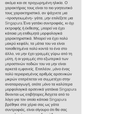
ακόμα και σε προχωρημένη ηλικία. Ο
χαρακτήρας τους είναι το πιο γοητευτικό
τους χαρακτηριστικό, αν ψάχνετε μια
«προσγειωμένη» γάτα, μην επιλέξετε μια
Singapura.Ένα γατάκι συντροφιάς, κι όχι
εκτροφής ή έκθεσης, μπορεί να έχει
κάποια μη επιθυμητά μορφολογικά
χαρακτηριστικά. Μπορεί να έχει πολύ
μακρύ κεφάλι, τα μάτια του να είναι
τοποθετημένα πολύ κοντά το ένα στο
άλλο, να μην έχει γραμμές γύρω από τη
μύτη, ή οι γραμμές στο εξωτερικό των
μπροστινών ποδιών του να μην είναι
αρκετά εμφανείς. Επιπλέον, μόνο ένας
πολύ περιορισμένος αριθμός αρσενικών
μικρών επιτρέπεται να συμμετέχει στην
αναπαραγωγή, οπότε μόνο τα καλύτερα
μορφολογικά αρσενικά γατάκια Singapura
δίνονται ως επιβήτορες.Άσχετα από το
λόγο για τον οποίο κάποια Singapura
βρέθηκε στα χέρια σας ως γάτα
συντροφιάς, είναι σίγουρο ότι θα σας