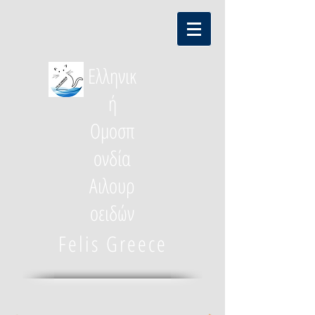
Ελληνικ
ή
Ομοσπ
ονδία
Αιλουρ
οειδών
Felis Greece