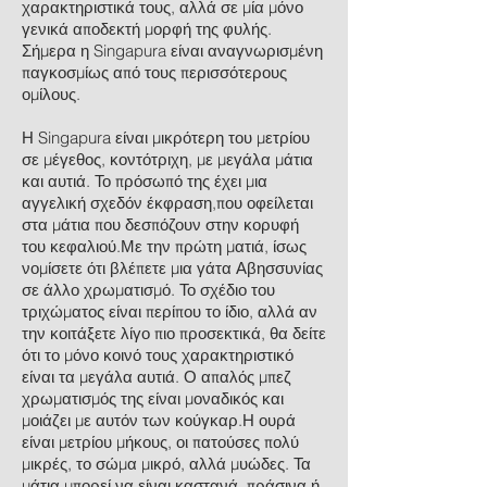
χαρακτηριστικά τους, αλλά σε μία μόνο
γενικά αποδεκτή μορφή της φυλής.
Σήμερα η Singapura είναι αναγνωρισμένη
παγκοσμίως από τους περισσότερους
ομίλους.
Η Singapura είναι μικρότερη του μετρίου
σε μέγεθος, κοντότριχη, με μεγάλα μάτια
και αυτιά. Το πρόσωπό της έχει μια
αγγελική σχεδόν έκφραση,που οφείλεται
στα μάτια που δεσπόζουν στην κορυφή
του κεφαλιού.Με την πρώτη ματιά, ίσως
νομίσετε ότι βλέπετε μια γάτα Αβησσυνίας
σε άλλο χρωματισμό. Το σχέδιο του
τριχώματος είναι περίπου το ίδιο, αλλά αν
την κοιτάξετε λίγο πιο προσεκτικά, θα δείτε
ότι το μόνο κοινό τους χαρακτηριστικό
είναι τα μεγάλα αυτιά. Ο απαλός μπεζ
χρωματισμός της είναι μοναδικός και
μοιάζει με αυτόν των κούγκαρ.Η ουρά
είναι μετρίου μήκους, οι πατούσες πολύ
μικρές, το σώμα μικρό, αλλά μυώδες. Τα
μάτια μπορεί να είναι καστανά, πράσινα ή