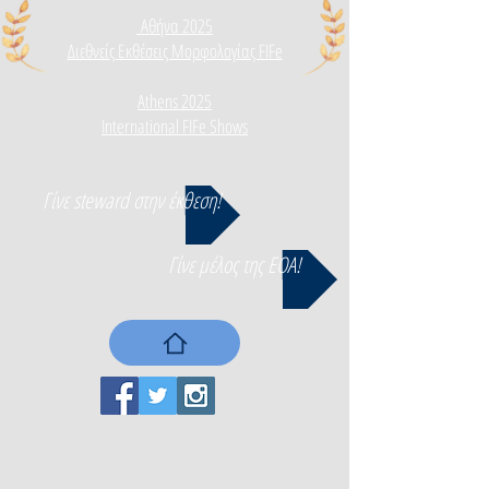
Αθήνα 2025
Διεθνεί
ς Εκθέσεις Μορφολογίας FIFe
Athens 2025
International FIFe Shows
Γίνε steward στην έκθεση!
Γίνε μέλος της ΕΟΑ!