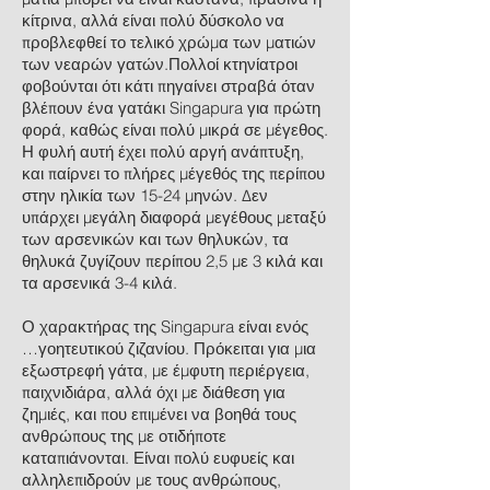
κίτρινα, αλλά είναι πολύ δύσκολο να
προβλεφθεί το τελικό χρώμα των ματιών
των νεαρών γατών.Πολλοί κτηνίατροι
φοβούνται ότι κάτι πηγαίνει στραβά όταν
βλέπουν ένα γατάκι Singapura για πρώτη
φορά, καθώς είναι πολύ μικρά σε μέγεθος.
Η φυλή αυτή έχει πολύ αργή ανάπτυξη,
και παίρνει το πλήρες μέγεθός της περίπου
στην ηλικία των 15-24 μηνών. Δεν
υπάρχει μεγάλη διαφορά μεγέθους μεταξύ
των αρσενικών και των θηλυκών, τα
θηλυκά ζυγίζουν περίπου 2,5 με 3 κιλά και
τα αρσενικά 3-4 κιλά.
Ο χαρακτήρας της Singapura είναι ενός
…γοητευτικού ζιζανίου. Πρόκειται για μια
εξωστρεφή γάτα, με έμφυτη περιέργεια,
παιχνιδιάρα, αλλά όχι με διάθεση για
ζημιές, και που επιμένει να βοηθά τους
ανθρώπους της με οτιδήποτε
καταπιάνονται. Είναι πολύ ευφυείς και
αλληλεπιδρούν με τους ανθρώπους,