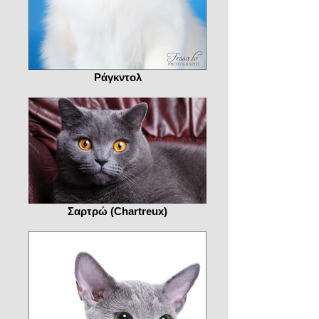
Ράγκντολ
Σαρτρώ (Chartreux)