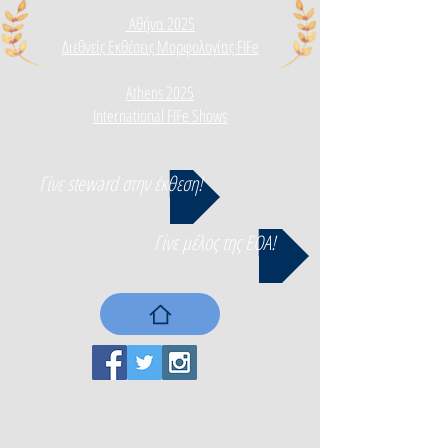
Αθήνα 2025
Διεθνεί
ς Εκθέσεις Μορφολογίας FIFe
Athens 2025
International FIFe Shows
Γίνε steward στην έκθεση!
Γίνε μέλος της ΕΟΑ!