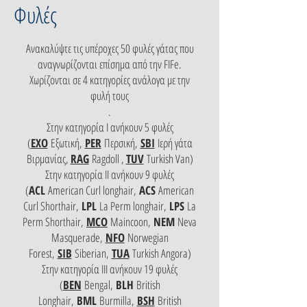
Φυλές
Ανακαλύψτε τις υπέροχες 50 φυλές γάτας που
αναγνωρίζονται επίσημα από την FIFe.
Χωρίζονται σε 4 κατηγορίες ανάλογα με την
φυλή τους
.
Στην κατηγορία Ι ανήκουν 5 φυλές
(
EXO
Εξωτική,
PER
Περσική,
SBI
Ιερή γάτα
Βιρμανίας,
RAG
Ragdoll ,
TUV
Turkish Van)
Στην κατηγορία ΙΙ ανήκουν 9 φυλές
(
ACL
American Curl longhair,
ACS
American
Curl Shorthair,
LPL
La Perm longhair,
LPS
La
Perm Shorthair,
MCO
Maincoon,
NEM
Neva
Masquerade,
NFO
Norwegian
Forest,
SIB
Siberian,
TUA
Turkish Angora)
Στην κατηγορία ΙΙΙ ανήκουν 19 φυλές
(
BEN
Bengal,
BLH
British
Longhair,
BML
Burmilla,
BSH
British