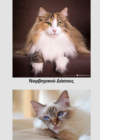
Νορβηγικού Δάσους