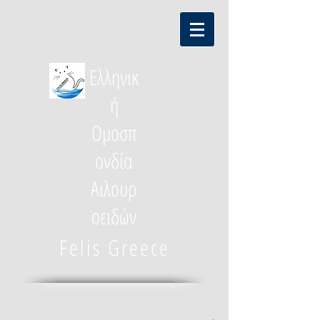
Ελληνικ
ή
Ομοσπ
ονδία
Αιλουρ
οειδών
Felis Greece