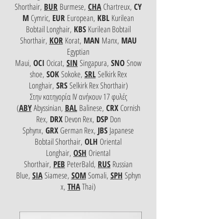
Shorthair,
BUR
Burmese,
CHA
Chartreux,
CY
M
Cymric,
EUR
European,
KBL
Kurilean
Bobtail Longhair,
KBS
Kurilean Bobtail
Shorthair,
KOR
Korat,
MAN
Manx,
MAU
Egyptian
Maui,
OCI
Ocicat,
SIN
Singapura,
SNO
Snow
shoe,
SOK
Sokoke,
SRL
Selkirk Rex
Longhair,
SRS
Selkirk Rex Shorthair)
Στην κατηγορία IV ανήκουν 17 φυλές
(
ABY
Abyssinian,
BAL
Balinese,
CRX
Cornish
Rex,
DRX
Devon Rex,
DSP
Don
Sphynx,
GRX
German Rex,
JBS
Japanese
Bobtail Shorthair,
OLH
Oriental
Longhair,
OSH
Oriental
Shorthair,
PEB
PeterBald,
RUS
Russian
Blue,
SIA
Siamese,
SOM
Somali,
SPH
Sphyn
x,
THA
Thai)