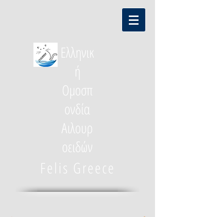
Ελληνικ
ή
Ομοσπ
ονδία
Αιλουρ
οειδών
Felis Greece