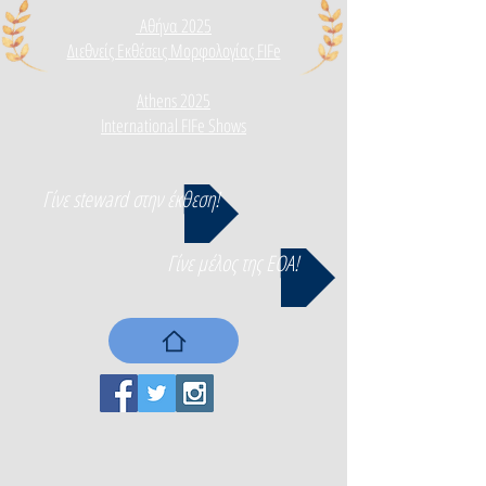
Αθήνα 2025
Διεθνεί
ς Εκθέσεις Μορφολογίας FIFe
Athens 2025
International FIFe Shows
Γίνε steward στην έκθεση!
Γίνε μέλος της ΕΟΑ!