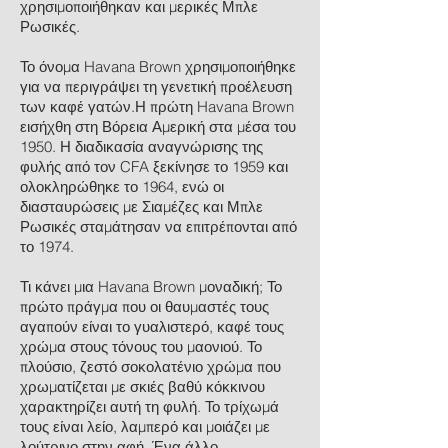
χρησιμοποιήθηκαν και μερικές Μπλε
Ρωσικές.
Το όνομα Havana Brown χρησιμοποιήθηκε
για να περιγράψει τη γενετική προέλευση
των καφέ γατών.Η πρώτη Havana Brown
εισήχθη στη Βόρεια Αμερική στα μέσα του
1950. Η διαδικασία αναγνώρισης της
φυλής από τον CFA ξεκίνησε το 1959 και
ολοκληρώθηκε το 1964, ενώ οι
διασταυρώσεις με Σιαμέζες και Μπλε
Ρωσικές σταμάτησαν να επιτρέπονται από
το 1974.
Τι κάνει μια Havana Brown μοναδική; Το
πρώτο πράγμα που οι θαυμαστές τους
αγαπούν είναι το γυαλιστερό, καφέ τους
χρώμα στους τόνους του μαονιού. Το
πλούσιο, ζεστό σοκολατένιο χρώμα που
χρωματίζεται με σκιές βαθύ κόκκινου
χαρακτηρίζει αυτή τη φυλή. Το τρίχωμά
τους είναι λείο, λαμπερό και μοιάζει με
λούτρινο στην αφή. Ένα άλλο