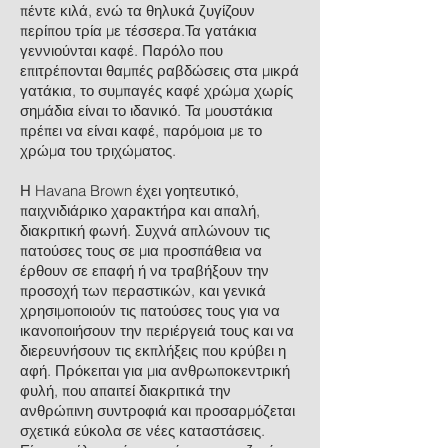
πέντε κιλά, ενώ τα θηλυκά ζυγίζουν
περίπου τρία με τέσσερα.Τα γατάκια
γεννιούνται καφέ. Παρόλο που
επιτρέπονται θαμπές ραβδώσεις στα μικρά
γατάκια, το συμπαγές καφέ χρώμα χωρίς
σημάδια είναι το ιδανικό. Τα μουστάκια
πρέπει να είναι καφέ, παρόμοια με το
χρώμα του τριχώματος.
Η Havana Brown έχει γοητευτικό,
παιχνιδιάρικο χαρακτήρα και απαλή,
διακριτική φωνή. Συχνά απλώνουν τις
πατούσες τους σε μια προσπάθεια να
έρθουν σε επαφή ή να τραβήξουν την
προσοχή των περαστικών, και γενικά
χρησιμοποιούν τις πατούσες τους για να
ικανοποιήσουν την περιέργειά τους και να
διερευνήσουν τις εκπλήξεις που κρύβει η
αφή. Πρόκειται για μια ανθρωποκεντρική
φυλή, που απαιτεί διακριτικά την
ανθρώπινη συντροφιά και προσαρμόζεται
σχετικά εύκολα σε νέες καταστάσεις.