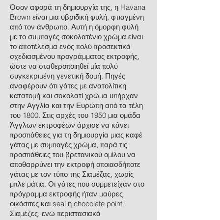
Όσον αφορά τη δημιουργία της, η Havana
Brown είναι μια υβριδική φυλή, φτιαγμένη
από τον άνθρωπο. Αυτή η όμορφη φυλή
με το συμπαγές σοκολατένιο χρώμα είναι
το αποτέλεσμα ενός πολύ προσεκτικά
σχεδιασμένου προγράμματος εκτροφής,
ώστε να σταθεροποιηθεί μία πολύ
συγκεκριμένη γενετική δομή. Πηγές
αναφέρουν ότι γάτες με ανατολίτικη
κατατομή και σοκολατί χρώμα υπήρχαν
στην Αγγλία και την Ευρώπη από τα τέλη
του 1800. Στις αρχές του 1950 μια ομάδα
Άγγλων εκτροφέων άρχισε να κάνει
προσπάθειες για τη δημιουργία μιας καφέ
γάτας με συμπαγές χρώμα, παρά τις
προσπάθειες του βρετανικού ομίλου να
αποθαρρύνει την εκτροφή οποιασδήποτε
γάτας με τον τύπο της Σιαμέζας, χωρίς
μπλε μάτια. Οι γάτες που συμμετείχαν στο
πρόγραμμα εκτροφής ήταν μαύρες
οικόσιτες και seal ή chocolate point
Σιαμέζες, ενώ περιστασιακά