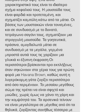
χαρακτηριστικό τους είναι το ιδιαίτερο
σχήμα κεφαλιού τους. Η μουσούδα τους
είναι φαρδιά και προτεταμένη, και
σχηματίζει καμπύλη κάτω από τα μάτια. Οι
βάσεις των μουστακιών είναι τονισμένες,
και σε συνδυασμό με το δυνατό,
τετράγωνο σαγόνι τους, σχηματίζουν μια
στρογγυλή μουσούδα. Τα γοητευτικά,
πράσινα, αμυγδαλωτά μάτια σε
συνδυασμό με τα μεγάλα, γερμένα
μπροστά αυτιά τους τις χαρίζουν μια
γλυκιά κι έξυπνη έκφραση.Οι
περισσότεροι βρίσκονται προ εκπλήξεως
όταν σηκώνουν στα χέρια τους για πρώτη
φορά μια Havana Brown, καθώς αυτή η
λυγερόκορμη γάτα ζυγίζει περισσότερο
από όσο περιμένουν. Το μεσαίου μεγέθους
σώμα της πρέπει να είναι σφιχτό και
μυώδες, χωρίς όμως να χάνει τη χάρη και
την κομψότητά του. Τα αρσενικά τείνουν
να είναι μεγαλύτερα σε μέγεθος από ότι τα
θηλυκά, ζυγίζοντας συνήθως τέσσερα με