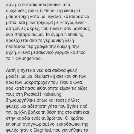
Σαν μια οπτασία που βγαίνει από
ομιχλώδες τοπίο, η Nebelung είναι μια
μακρύτριχη γάτα με μεγάλα, καταπράσινα
μάτια, και μπλε τρίχωμα με «παγωμένες»
ασημένιες άκρες, που τυλίγει σαν μανδύας
ένα στιβαρό σώμα. Το όνομα Nebelung
προέρχεται από τη γερμανική λέξη
nebel,που περιγράφει την ομίχλη, την
αχλή, κι ένα μεσαιωνικό γερμανικό έπος,
το Nibelungenlied.
Αυτή η σχετικά νέα και σπάνια φυλή
μοιάζει με μια ιδεαλιστική απεικόνιση των
πρώτων μακρύτριχων του 19ου αιώνα,
που κατά πάσα πιθανότητα είχαν τις ρίζες
τους στη Ρωσία.Η Nebelung
δημιουργήθηκε όπως και τόσες άλλες
φυλές: μια αδέσποτη γάτα που βγήκε από
την ομίχλη βρήκε τη θέση της στο σπίτι και
στην καρδιά ενός ανθρώπου. Οι πρώτοι
επίσημα αναγνωρισμένοι εκπρόσωποι της
φυλής ήταν ο Siegfried, που γεννήθηκε το