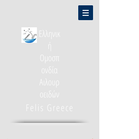
Ελληνικ
ή
Ομοσπ
ονδία
Αιλουρ
οειδών
Felis Greece