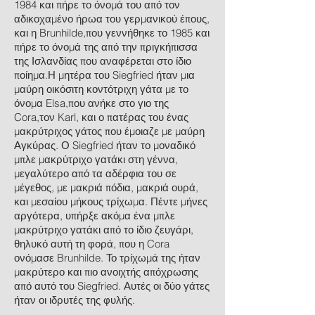
1984 και πήρε το όνομά του από τον
αδικοχαμένο ήρωα του γερμανικού έπους,
και η Brunhilde,που γεννήθηκε το 1985 και
πήρε το όνομά της από την πριγκήπισσα
της Ισλανδίας που αναφέρεται στο ίδιο
ποίημα.Η μητέρα του Siegfried ήταν μια
μαύρη οικόσιτη κοντότριχη γάτα με το
όνομα Elsa,που ανήκε στο γιο της
Cora,τον Karl, και ο πατέρας του ένας
μακρύτριχος γάτος που έμοιαζε με μαύρη
Αγκύρας. Ο Siegfried ήταν το μοναδικό
μπλε μακρύτριχο γατάκι στη γέννα,
μεγαλύτερο από τα αδέρφια του σε
μέγεθος, με μακριά πόδια, μακριά ουρά,
και μεσαίου μήκους τρίχωμα. Πέντε μήνες
αργότερα, υπήρξε ακόμα ένα μπλε
μακρύτριχο γατάκι από το ίδιο ζευγάρι,
θηλυκό αυτή τη φορά, που η Cora
ονόμασε Brunhilde. Το τρίχωμά της ήταν
μακρύτερο και πιο ανοιχτής απόχρωσης
από αυτό του Siegfried. Αυτές οι δύο γάτες
ήταν οι ιδρυτές της φυλής.