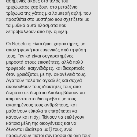
ασημένιες άκρες στο τέλος του
τριχώματος χαρίζουν στο μεταξένιο
τρίχωμα της γάτας μια λαμπερή αχλή, που
προσθέτει στο μυστήριο που σχετίζεται με
τα μυθικά αυτά πλάσματα που
ξεπροβάλλουν από την ομίχλη.
Οι Nebelung είναι ήπιοι χαρακτήρες, με
απαλή φωνή και ευγενικές από τη φύση
τους. Γενικά είναι συγκρατημένες
μπροστά στους επισκέπτες, αλλά πολύ
τρυφερές, παιχνιδιάρες, και διακριτικές
όταν χρειάζεται, με την οικογένειά τους.
Αγαπούν πολύ τις αγκαλιές και συχνά
ακολουθούν τους ιδιοκτήτες τους από
δωμάτιο σε δωμάτιο.Απολαμβάνουν να
κοιμούνται στο ίδιο κρεβάτι με τους
αγαπημένους τους ανθρώπους, και
μαθαίνουν εύκολα τι επιτρέπεται να
κάνουν και τι όχι. Τείνουν να επιλέγουν
κάποια μέλη της οικογένειας και να
δένονται ιδιαίτερα μαζί τους, ενώ
παραμένουν πιστοί σύντροφοι σε όλη τους