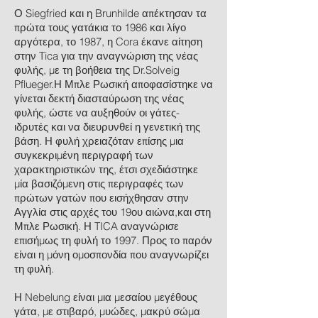
Ο Siegfried και η Brunhilde απέκτησαν τα
πρώτα τους γατάκια το 1986 και λίγο
αργότερα, το 1987, η Cora έκανε αίτηση
στην Tica για την αναγνώριση της νέας
φυλής, με τη βοήθεια της Dr.Solveig
Pflueger.Η Μπλε Ρωσική αποφασίστηκε να
γίνεται δεκτή διασταύρωση της νέας
φυλής, ώστε να αυξηθούν οι γάτες-
ιδρυτές και να διευρυνθεί η γενετική της
βάση. Η φυλή χρειαζόταν επίσης μια
συγκεκριμένη περιγραφή των
χαρακτηριστικών της, έτσι σχεδιάστηκε
μία βασιζόμενη στις περιγραφές των
πρώτων γατών που εισήχθησαν στην
Αγγλία στις αρχές του 19ου αιώνα,και στη
Μπλε Ρωσική. Η TICA αναγνώρισε
επισήμως τη φυλή το 1997. Προς το παρόν
είναι η μόνη ομοσπονδία που αναγνωρίζει
τη φυλή.
Η Nebelung είναι μια μεσαίου μεγέθους
γάτα, με στιβαρό, μυώδες, μακρύ σώμα