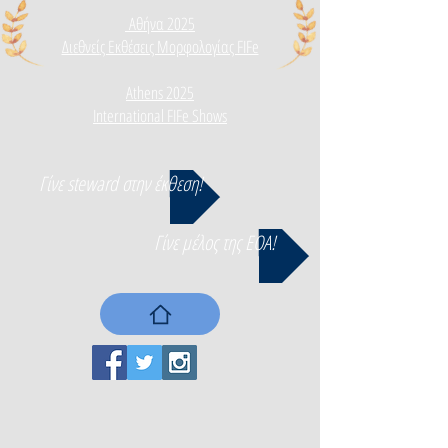
Αθήνα 2025
Διεθνεί
ς Εκθέσεις Μορφολογίας FIFe
Athens 2025
International FIFe Shows
Γίνε steward στην έκθεση!
Γίνε μέλος της ΕΟΑ!