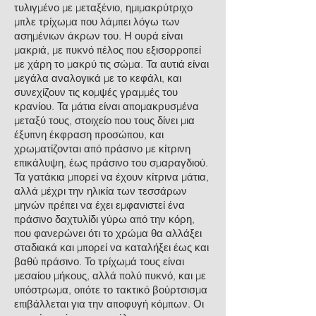
τυλιγμένο με μεταξένιο, ημιμακρύτριχο
μπλε τρίχωμα που λάμπει λόγω των
ασημένιων άκρων του. Η ουρά είναι
μακριά, με πυκνό πέλος που εξισορροπεί
με χάρη το μακρύ τις σώμα. Τα αυτιά είναι
μεγάλα αναλογικά με το κεφάλι, και
συνεχίζουν τις κομψές γραμμές του
κρανίου. Τα μάτια είναι απομακρυσμένα
μεταξύ τους, στοιχείο που τους δίνει μια
έξυπνη έκφραση προσώπου, και
χρωματίζονται από πράσινο με κίτρινη
επικάλυψη, έως πράσινο του σμαραγδιού.
Τα γατάκια μπορεί να έχουν κίτρινα μάτια,
αλλά μέχρι την ηλικία των τεσσάρων
μηνών πρέπει να έχει εμφανιστεί ένα
πράσινο δαχτυλίδι γύρω από την κόρη,
που φανερώνει ότι το χρώμα θα αλλάξει
σταδιακά και μπορεί να καταλήξει έως και
βαθύ πράσινο. Το τρίχωμά τους είναι
μεσαίου μήκους, αλλά πολύ πυκνό, και με
υπόστρωμα, οπότε το τακτικό βούρτσισμα
επιβάλλεται για την αποφυγή κόμπων. Οι