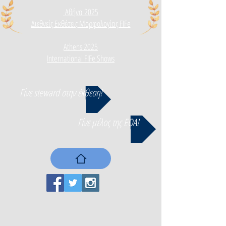
Αθήνα 2025
Διεθνεί
ς Εκθέσεις Μορφολογίας FIFe
Athens 2025
International FIFe Shows
Γίνε steward στην έκθεση!
Γίνε μέλος της ΕΟΑ!