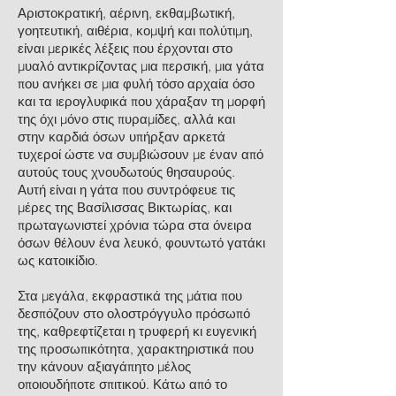
Αριστοκρατική, αέρινη, εκθαμβωτική,
γοητευτική, αιθέρια, κομψή και πολύτιμη,
είναι μερικές λέξεις που έρχονται στο
μυαλό αντικρίζοντας μια περσική, μια γάτα
που ανήκει σε μια φυλή τόσο αρχαία όσο
και τα ιερογλυφικά που χάραξαν τη μορφή
της όχι μόνο στις πυραμίδες, αλλά και
στην καρδιά όσων υπήρξαν αρκετά
τυχεροί ώστε να συμβιώσουν με έναν από
αυτούς τους χνουδωτούς θησαυρούς.
Αυτή είναι η γάτα που συντρόφευε τις
μέρες της Βασίλισσας Βικτωρίας, και
πρωταγωνιστεί χρόνια τώρα στα όνειρα
όσων θέλουν ένα λευκό, φουντωτό γατάκι
ως κατοικίδιο.
Στα μεγάλα, εκφραστικά της μάτια που
δεσπόζουν στο ολοστρόγγυλο πρόσωπό
της, καθρεφτίζεται η τρυφερή κι ευγενική
της προσωπικότητα, χαρακτηριστικά που
την κάνουν αξιαγάπητο μέλος
οποιουδήποτε σπιτικού. Κάτω από το