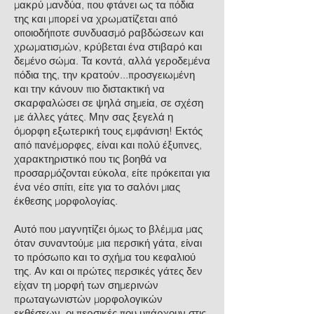
μακρύ μανδύα, που φτάνει ως τα πόδια
της και μπορεί να χρωματίζεται από
οποιοδήποτε συνδυασμό ραβδώσεων και
χρωματισμών, κρύβεται ένα στιβαρό και
δεμένο σώμα. Τα κοντά, αλλά γεροδεμένα
πόδια της, την κρατούν...προσγειωμένη
και την κάνουν πιο διστακτική να
σκαρφαλώσει σε ψηλά σημεία, σε σχέση
με άλλες γάτες. Μην σας ξεγελά η
όμορφη εξωτερική τους εμφάνιση! Εκτός
από πανέμορφες, είναι και πολύ έξυπνες,
χαρακτηριστικό που τις βοηθά να
προσαρμόζονται εύκολα, είτε πρόκειται για
ένα νέο σπίτι, είτε για το σαλόνι μιας
έκθεσης μορφολογίας.
Αυτό που μαγνητίζει όμως το βλέμμα μας
όταν συναντούμε μια περσική γάτα, είναι
το πρόσωπο και το σχήμα του κεφαλιού
της. Αν και οι πρώτες περσικές γάτες δεν
είχαν τη μορφή των σημερινών
πρωταγωνιστών μορφολογικών
εκθέσεων, οι περσικές που υπάρχουν στις