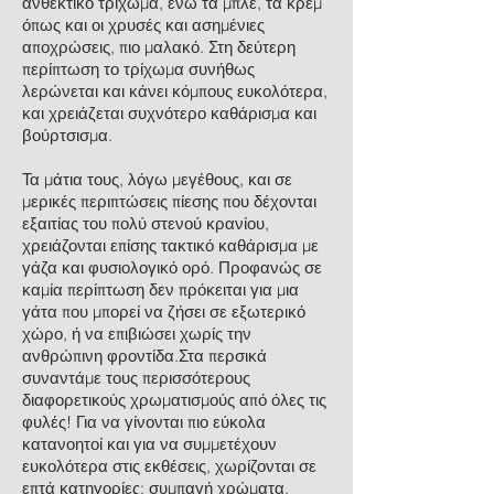
ανθεκτικό τρίχωμα, ενώ τα μπλε, τα κρεμ
όπως και οι χρυσές και ασημένιες
αποχρώσεις, πιο μαλακό. Στη δεύτερη
περίπτωση το τρίχωμα συνήθως
λερώνεται και κάνει κόμπους ευκολότερα,
και χρειάζεται συχνότερο καθάρισμα και
βούρτσισμα.
Τα μάτια τους, λόγω μεγέθους, και σε
μερικές περιπτώσεις πίεσης που δέχονται
εξαιτίας του πολύ στενού κρανίου,
χρειάζονται επίσης τακτικό καθάρισμα με
γάζα και φυσιολογικό ορό. Προφανώς σε
καμία περίπτωση δεν πρόκειται για μια
γάτα που μπορεί να ζήσει σε εξωτερικό
χώρο, ή να επιβιώσει χωρίς την
ανθρώπινη φροντίδα.Στα περσικά
συναντάμε τους περισσότερους
διαφορετικούς χρωματισμούς από όλες τις
φυλές! Για να γίνονται πιο εύκολα
κατανοητοί και για να συμμετέχουν
ευκολότερα στις εκθέσεις, χωρίζονται σε
επτά κατηγορίες: συμπαγή χρώματα,