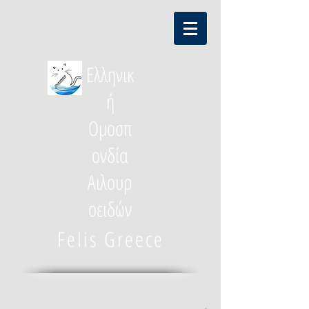
Ελληνικ
ή
Ομοσπ
ονδία
Αιλουρ
οειδών
Felis Greece