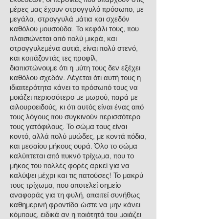
μέρες μας έχουν στρογγυλό πρόσωπο, με
μεγάλα, στρογγυλά μάτια και σχεδόν
καθόλου μουσούδα. Το κεφάλι τους, που
πλαισιώνεται από πολύ μικρά, και
στρογγυλεμένα αυτιά, είναι πολύ στενό,
και κοιτάζοντάς τες προφίλ,
διαπιστώνουμε ότι η μύτη τους δεν εξέχει
καθόλου σχεδόν. Λέγεται ότι αυτή τους η
ιδιαιτερότητα κάνει το πρόσωπό τους να
μοιάζει περισσότερο με μωρού, παρά με
αιλουροειδούς, κι ότι αυτός είναι ένας από
τους λόγους που συγκινούν περισσότερο
τους γατόφιλους. Το σώμα τους είναι
κοντό, αλλά πολύ μυώδες, με κοντά πόδια,
και μεσαίου μήκους ουρά. Όλο το σώμα
καλύπτεται από πυκνό τρίχωμα, που το
μήκος του πολλές φορές αρκεί για να
καλύψει μέχρι και τις πατούσες! Το μακρύ
τους τρίχωμα, που αποτελεί σημείο
αναφοράς για τη φυλή, απαιτεί συνήθως
καθημερινή φροντίδα ώστε να μην κάνει
κόμπους, ειδικά αν η ποιότητά του μοιάζει