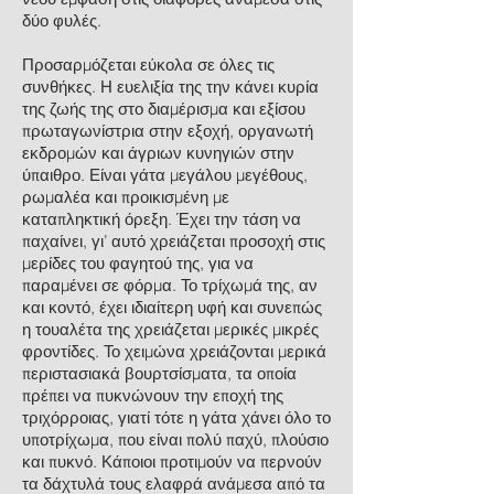
δύο φυλές.
Προσαρμόζεται εύκολα σε όλες τις
συνθήκες. Η ευελιξία της την κάνει κυρία
της ζωής της στο διαμέρισμα και εξίσου
πρωταγωνίστρια στην εξοχή, οργανωτή
εκδρομών και άγριων κυνηγιών στην
ύπαιθρο. Είναι γάτα μεγάλου μεγέθους,
ρωμαλέα και προικισμένη με
καταπληκτική όρεξη. Έχει την τάση να
παχαίνει, γι’ αυτό χρειάζεται προσοχή στις
μερίδες του φαγητού της, για να
παραμένει σε φόρμα. Το τρίχωμά της, αν
και κοντό, έχει ιδιαίτερη υφή και συνεπώς
η τουαλέτα της χρειάζεται μερικές μικρές
φροντίδες. Το χειμώνα χρειάζονται μερικά
περιστασιακά βουρτσίσματα, τα οποία
πρέπει να πυκνώνουν την εποχή της
τριχόρροιας, γιατί τότε η γάτα χάνει όλο το
υποτρίχωμα, που είναι πολύ παχύ, πλούσιο
και πυκνό. Κάποιοι προτιμούν να περνούν
τα δάχτυλά τους ελαφρά ανάμεσα από τα