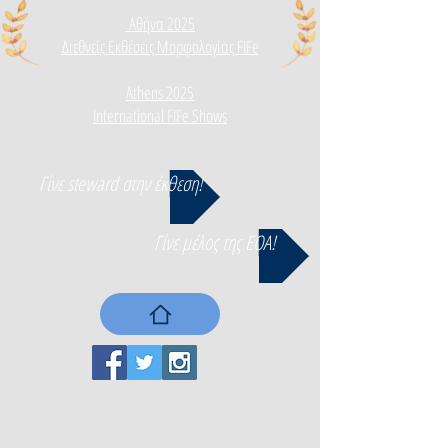
Αθήνα 2025
Διεθνεί
ς Εκθέσεις Μορφολογίας FIFe
Athens 2025
International FIFe Shows
Γίνε steward στην έκθεση!
Γίνε μέλος της ΕΟΑ!