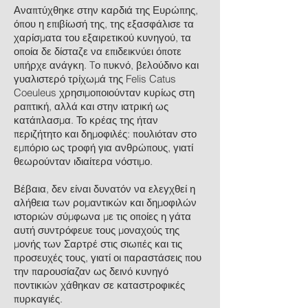
Αναπτύχθηκε στην καρδιά της Ευρώπης,
όπου η επιβίωσή της, της εξασφάλισε τα
χαρίσματα του εξαιρετικού κυνηγού, τα
οποία δε δίσταζε να επιδεικνύει όποτε
υπήρχε ανάγκη. Tο πυκνό, βελούδινο και
γυαλιστερό τρίχωμά της Felis Catus
Coeuleus χρησιμοποιούνταν κυρίως στη
ραπτική, αλλά και στην ιατρική ως
κατάπλασμα. Το κρέας της ήταν
περιζήτητο και δημοφιλές: πουλιόταν στο
εμπόριο ως τροφή για ανθρώπους, γιατί
θεωρούνταν ιδιαίτερα νόστιμο.
Βέβαια, δεν είναι δυνατόν να ελεγχθεί η
αλήθεια των ρομαντικών και δημοφιλών
ιστοριών σύμφωνα με τις οποίες η γάτα
αυτή συντρόφευε τους μοναχούς της
μονής των Σαρτρέ στις σιωπές και τις
προσευχές τους, γιατί οι παραστάσεις που
την παρουσίαζαν ως δεινό κυνηγό
ποντικιών χάθηκαν σε καταστροφικές
πυρκαγιές.