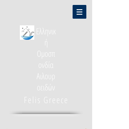
Ελληνικ
ή
Ομοσπ
ονδία
Αιλουρ
οειδών
Felis Greece