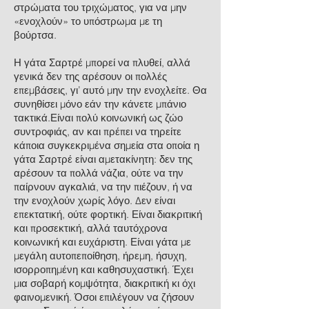
στρώματα του τριχώματος, για να μην
«ενοχλούν» το υπόστρωμα με τη
βούρτσα.
Η γάτα Σαρτρέ μπορεί να πλυθεί, αλλά
γενικά δεν της αρέσουν οι πολλές
επεμβάσεις, γι’ αυτό μην την ενοχλείτε. Θα
συνηθίσει μόνο εάν την κάνετε μπάνιο
τακτικά.Είναι πολύ κοινωνική ως ζώο
συντροφιάς, αν και πρέπει να τηρείτε
κάποια συγκεκριμένα σημεία στα οποία η
γάτα Σαρτρέ είναι αμετακίνητη: δεν της
αρέσουν τα πολλά νάζια, ούτε να την
παίρνουν αγκαλιά, να την πιέζουν, ή να
την ενοχλούν χωρίς λόγο. Δεν είναι
επεκτατική, ούτε φορτική. Είναι διακριτική
και προσεκτική, αλλά ταυτόχρονα
κοινωνική και ευχάριστη. Είναι γάτα με
μεγάλη αυτοπεποίθηση, ήρεμη, ήσυχη,
ισορροπημένη και καθησυχαστική. Έχει
μια σοβαρή κομψότητα, διακριτική κι όχι
φαινομενική.
Όσοι επιλέγουν να ζήσουν