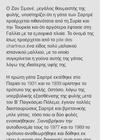
Ο Ζαν Σιμονέ, μεγάλος θαυμαστής της
φυλής, υποστηρίζει ότι η γάτα των Σαρτρέ
προέρχεται πιθανότατα από τη Συρία και
την Τουρκία και ότι αργότερα έφτασε στη
Γαλλία με τα εμπορικά πλοία. Το όνομά της
ίσως προέρχεται από το pile des
chartreux,ένα είδος πολύ μαλακού
ισπανικού μαλλιού, με το οποίο
συγκρίνεται η γούνα αυτής της γάτας
λόγω της ιδιαίτερης υφής της.
Η πρώτη γάτα Σαρτρέ εκτέθηκε στο
Παρίσι το 1931 και το 1939 ορίστηκε το
πρότυπο της φυλής. Ωστόσο, λόγω της
υπερβολικής εξασθένισης της φυλής μετά
τον Β’ Παγκόσμιο Πόλεμο, έγιναν πολλές
διασταυρώσεις Σαρτρέ και βρετανικής
μπλε γάτας, τόσο που οι δύο φυλές
ενοποιήθηκαν. Ξαναβρήκαν την
αυτοδυναμία τους το 1977 και το 1989 το
πρότυπο αναθεωρήθηκε και δόθηκε εκ
νέου έμφαση στις διαφορές ανάμεσα στις