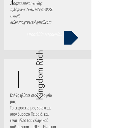
Στοιχεία επικοινωνίας:
τηλέφωνο: (+30)
6955124888
,
e-mail:
eclair.inc.greece@gmail.com
Ιστοσελίδα εκτροφείου
Kingdom Rich
Kαλώς ήλθατε στο εκτροφείο
μας.
Το εκτροφείο μας βρίσκεται
στον όμορφο Πειραιά, και
είναι μέλος του ελληνικού
ομίλου γάτας FIFE . Είναι μια