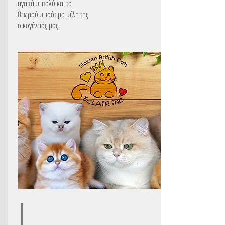
αγαπάμε πολύ και τα
θεωρούμε ισότιμα μέλη της
οικογένειάς μας.