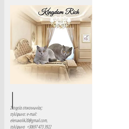
Στοιχεία επικοινωνίας:
τηλέφωνο: e-mail:
elenavolik20@gmail.com
,
τηλέφωνο
+30697 473 3922