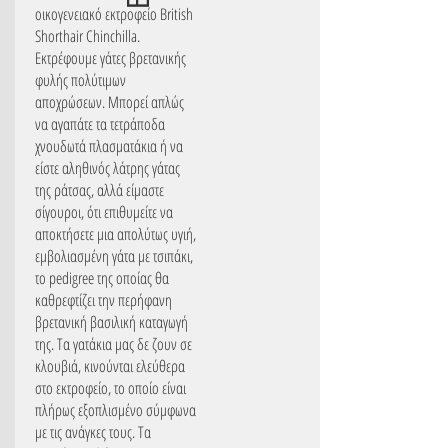
οικογενειακό εκτροφείο British
Shorthair Chinchilla.
Εκτρέφουμε γάτες βρετανικής
φυλής πολύτιμων
αποχρώσεων. Μπορεί απλώς
να αγαπάτε τα τετράποδα
χνουδωτά πλασματάκια ή να
είστε αληθινός λάτρης γάτας
της ράτσας, αλλά είμαστε
σίγουροι, ότι επιθυμείτε να
αποκτήσετε μια απολύτως υγιή,
εμβολιασμένη γάτα με τσιπάκι,
το pedigree της οποίας θα
καθρεφτίζει την περήφανη
βρετανική βασιλική καταγωγή
της. Τα γατάκια μας δε ζουν σε
κλουβιά, κινούνται ελεύθερα
στο εκτροφείο, το οποίο είναι
πλήρως εξοπλισμένο σύμφωνα
με τις ανάγκες τους. Τα