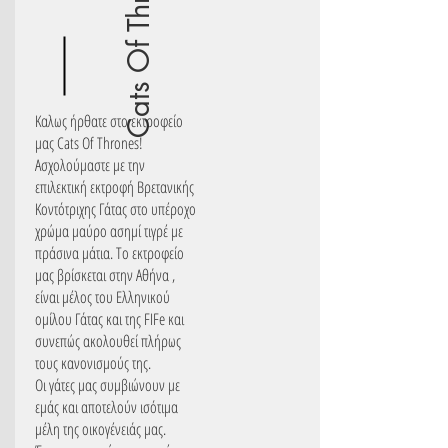
Cats Of Thrones
Kαλως ήρθατε στο εκτροφείο
μας Cats Of Thrones!
Ασχολούμαστε με την
επιλεκτική εκτροφή Βρετανικής
Κοντότριχης Γάτας στο υπέροχο
χρώμα μαύρο ασημί τιγρέ με
πράσινα μάτια. Το εκτροφείο
μας βρίσκεται στην Αθήνα ,
είναι μέλος του Ελληνικού
ομίλου Γάτας και της FIFe και
συνεπώς ακολουθεί πλήρως
τους κανονισμούς της.
Οι γάτες μας συμβιώνουν με
εμάς και αποτελούν ισότιμα
μέλη της οικογένειάς μας.