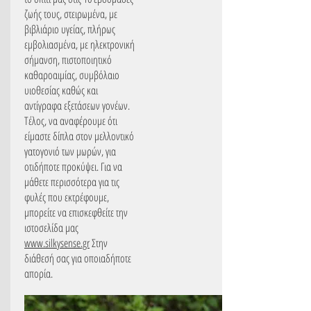
ζωής τους, στειρωμένα, με
βιβλιάριο υγείας, πλήρως
εμβολιασμένα, με ηλεκτρονική
σήμανση, πιστοποιητικό
καθαροαιμίας, συμβόλαιο
υιοθεσίας καθώς και
αντίγραφα εξετάσεων γονέων.
Τέλος, να αναφέρουμε ότι
είμαστε δίπλα στον μελλοντικό
γατογονιό των μωρών, για
οτιδήποτε προκύψει. Για να
μάθετε περισσότερα για τις
φυλές που εκτρέφουμε,
μπορείτε να επισκεφθείτε την
ιστοσελίδα μας
www.silkysense.gr
Στην
διάθεσή σας για οποιαδήποτε
απορία.