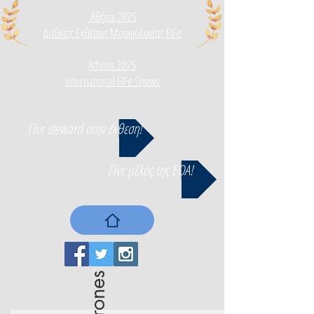
Αθήνα 2025
Διεθνεί
ς Εκθέσεις Μορφολογίας FIFe
Athens 2025
International FIFe Shows
Γίνε steward στην έκθεση!
Γίνε μέλος της ΕΟΑ!