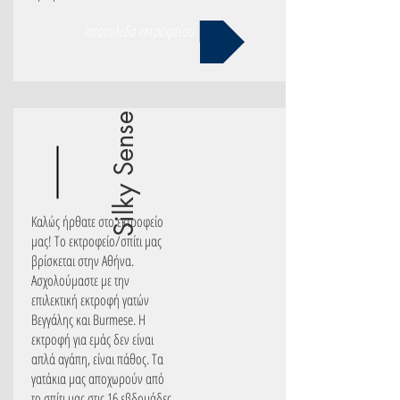
Ιστοσελίδα εκτροφείου
Silky Sense
Καλώς ήρθατε στο εκτροφείο
μας! Το εκτροφείο/σπίτι μας
βρίσκεται στην Αθήνα.
Ασχολούμαστε με την
επιλεκτική εκτροφή γατών
Βεγγάλης και Burmese. Η
εκτροφή για εμάς δεν είναι
απλά αγάπη, είναι πάθος. Τα
γατάκια μας αποχωρούν από
το σπίτι μας στις 16 εβδομάδες