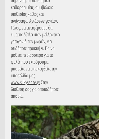
σήμανση, πιστοποιητικό
καθαροαιμίας, συμβόλαιο
υιοθεσίας καθώς και
αντίγραφα εξετάσεων γονέων.
Τέλος, να αναφέρουμε ότι
είμαστε δίπλα στον μελλοντικό
γατογονιό των μωρών, για
οτιδήποτε προκύψει. Για να
μάθετε περισσότερα για τις
φυλές που εκτρέφουμε,
μπορείτε να επισκεφθείτε την
ιστοσελίδα μας
www.silkysense.gr
Στην
διάθεσή σας για οποιαδήποτε
απορία.