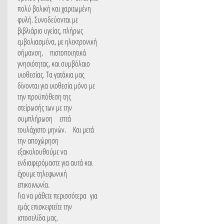
πολύ βολική και χαριτωμένη
φυλή. Συνοδεύονται με
βιβλιάριο υγείας, πλήρως
εμβολιασμένα, με ηλεκτρονική
σήμανση, πιστοποιητικά
γνησιότητας, και συμβόλαιο
υιοθεσίας. Τα γατάκια μας
δίνονται για υιοθεσία μόνο με
την προϋπόθεση της
στείρωσής των με την
συμπλήρωση επτά
τουλάχιστο μηνών. Και μετά
την αποχώρηση
εξακολουθούμε να
ενδιαφερόμαστε για αυτά και
έχουμε τηλεφωνική
επικοινωνία.
Για να μάθετε περισσότερα για
εμάς επισκεφτείτε την
ιστοσελίδα μας.