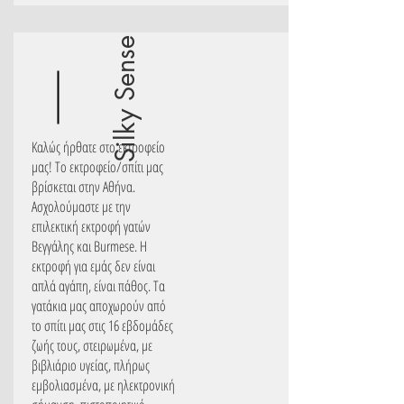
Silky Sense
Καλώς ήρθατε στο εκτροφείο
μας! Το εκτροφείο/σπίτι μας
βρίσκεται στην Αθήνα.
Ασχολούμαστε με την
επιλεκτική εκτροφή γατών
Βεγγάλης και Burmese. Η
εκτροφή για εμάς δεν είναι
απλά αγάπη, είναι πάθος. Τα
γατάκια μας αποχωρούν από
το σπίτι μας στις 16 εβδομάδες
ζωής τους, στειρωμένα, με
βιβλιάριο υγείας, πλήρως
εμβολιασμένα, με ηλεκτρονική