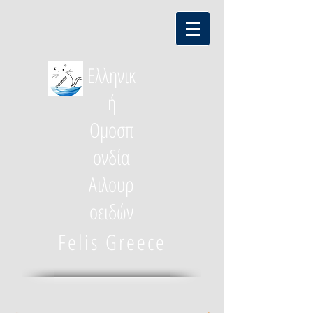
Ελληνικ
ή
Ομοσπ
ονδία
Αιλουρ
οειδών
Felis Greece