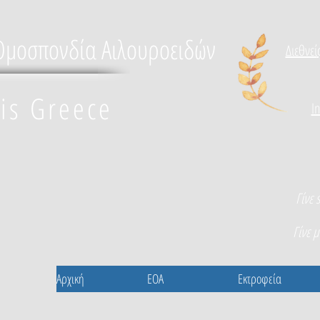
Ομοσπονδία Αιλουροειδών
Διεθνεί
lis Greece
I
Γίνε 
Γίνε 
Αρχική
EOA
Εκτροφεία