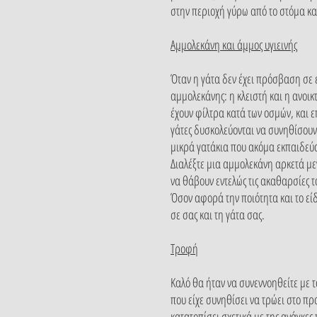
στην περιοχή γύρω από το στόμα και
Αμμολεκάνη και άμμος υγιεινής
Όταν η γάτα δεν έχει πρόσβαση σε ε
αμμολεκάνης: η κλειστή και η ανοικ
έχουν φίλτρα κατά των οσμών, και ε
γάτες δυσκολεύονται να συνηθίσουν 
μικρά γατάκια που ακόμα εκπαιδεύο
Διαλέξτε μια αμμολεκάνη αρκετά μεγ
να θάβουν εντελώς τις ακαθαρσίες τ
Όσον αφορά την ποιότητα και το εί
σε σας και τη γάτα σας.
Τροφή
Καλό θα ήταν να συνεννοηθείτε με 
που είχε συνηθίσει να τρώει στο πρ
κατατοπίσει σχετικά με της ανάγκες