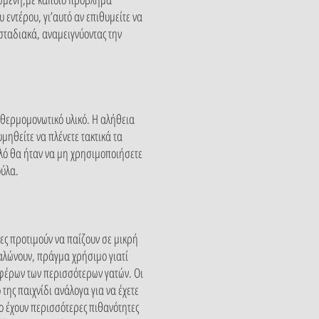
 εντέρου, γι’αυτό αν επιθυμείτε να
 σταδιακά, αναμειγνύοντας την
 θερμομονωτικό υλικό. Η αλήθεια
υμηθείτε να πλένετε τακτικά τα
αλό θα ήταν να μη χρησιμοποιήσετε
ούλα.
άτες προτιμούν να παίζουν σε μικρή
εγαλώνουν, πράγμα χρήσιμο γιατί
αφέρων των περισσότερων γατών. Οι
της παιχνίδι ανάλογα για να έχετε
γο έχουν περισσότερες πιθανότητες