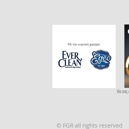
Θα σας 
© FGR all rights reserved