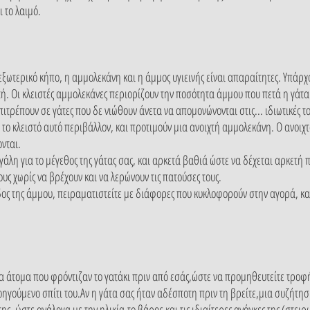
 το λαιμό.
ξωτερικό κήπο, η αμμολεκάνη και η άμμος υγιεινής είναι απαραίτητες. Υπάρχ
τή. Οι κλειστές αμμολεκάνες περιορίζουν την ποσότητα άμμου που πετά η γάτ
πιτρέπουν σε γάτες που δε νιώθουν άνετα να απομονώνονται στις... ιδιωτικές τ
το κλειστό αυτό περιβάλλον, και προτιμούν μια ανοιχτή αμμολεκάνη. Ο ανοιχτό
νται.
άλη για το μέγεθος της γάτας σας, και αρκετά βαθιά ώστε να δέχεται αρκετή 
ους χωρίς να βρέχουν και να λερώνουν τις πατούσες τους.
δος της άμμου, πειραματιστείτε με διάφορες που κυκλοφορούν στην αγορά, και
τα άτομα που φρόντιζαν το γατάκι πριν από εσάς,ώστε να προμηθευτείτε τροφ
οηγούμενο σπίτι του.Αν η γάτα σας ήταν αδέσποτη πριν τη βρείτε,μια συζήτησ
 της, ώστε ανάλογα με την ηλικία,το βάρος,και τις ιδιαίτερες ανάγκες της (στ