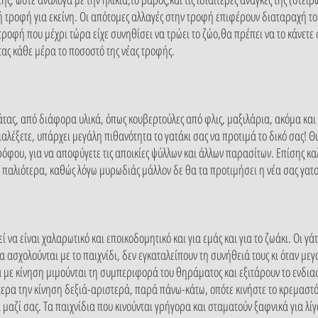
ική τροφή για εκείνη. Οι απότομες αλλαγές στην τροφή επιφέρουν διαταραχή του
τροφή που μέχρι τώρα είχε συνηθίσει να τρώει το ζώο,θα πρέπει να το κάνετε
τας κάθε μέρα το ποσοστό της νέας τροφής.
άτας, από διάφορα υλικά, όπως κουβερτούλες από φλις, μαξιλάρια, ακόμα και
διαλέξετε, υπάρχει μεγάλη πιθανότητα το γατάκι σας να προτιμά το δικό σας! Θ
όφου, για να αποφύγετε τις αποικίες ψύλλων και άλλων παρασίτων. Επίσης κ
ς παλιότερα, καθώς λόγω μυρωδιάς μάλλον δε θα τα προτιμήσει η νέα σας γατ
ί να είναι χαλαρωτικό και εποικοδομητικό και για εμάς και για το ζωάκι. Οι γ
να ασχολούνται με το παιχνίδι, δεν εγκαταλείπουν τη συνήθειά τους κι όταν μ
α με κίνηση μιμούνται τη συμπεριφορά του θηράματος και εξιτάρουν το ενδι
ερα την κίνηση δεξιά-αριστερά, παρά πάνω-κάτω, οπότε κινήστε το κρεμαστό 
 μαζί σας. Τα παιχνίδια που κινούνται γρήγορα και σταματούν ξαφνικά για λί