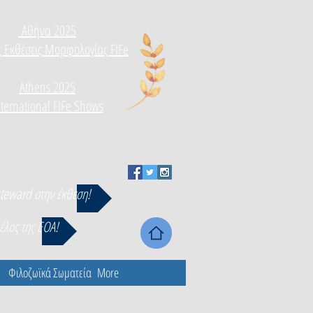
Αθήνα 2025
ς Εκθέσεις Μορφολογίας FIFe
Athens 2025
nternational FIFe Shows
steward στην έκθεση!
μέλος της ΕΟΑ!
Φιλοζωϊκά Σωματεία
More