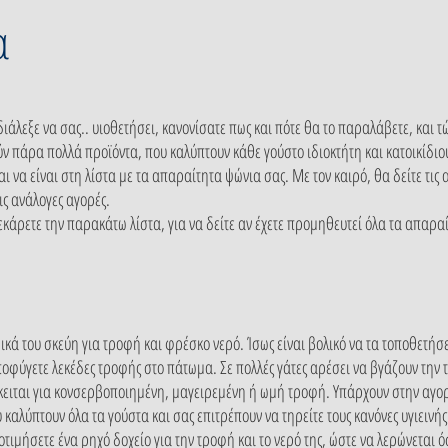
α
άλεξε να σας.. υιοθετήσει, κανονίσατε πως και πότε θα το παραλάβετε, και τώ
ν πάρα πολλά προϊόντα, που καλύπτουν κάθε γούστο ιδιοκτήτη και κατοικίδι
αι να είναι στη λίστα με τα απαραίτητα ψώνια σας. Με τον καιρό, θα δείτε τις 
ις ανάλογες αγορές.
σεκάρετε την παρακάτω λίστα, για να δείτε αν έχετε προμηθευτεί όλα τα απαραί
 δικά του σκεύη για τροφή και φρέσκο νερό. Ίσως είναι βολικό να τα τοποθετή
οφύγετε λεκέδες τροφής στο πάτωμα. Σε πολλές γάτες αρέσει να βγάζουν την 
κειται για κονσερβοποιημένη, μαγειρεμένη ή ωμή τροφή. Υπάρχουν στην αγο
 καλύπτουν όλα τα γούστα και σας επιτρέπουν να τηρείτε τους κανόνες υγιεινής
ιμήσετε ένα ρηχό δοχείο για την τροφή και το νερό της, ώστε να λερώνεται ό