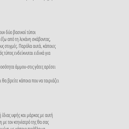
ουν δύο βασικοί τύποι
α έξω από τη λεκάνη σκάβοντας,
ους στιγμές. Παρόλα αυτά, κάποιες
ς τύπος ενδείκνυται ειδικά για
ποσότητα άμμου-στις γάτες αρέσει
 θα βρείτε κάποια που να ταιριάζει
ή ίδιας υφής και μάρκας με αυτή
η με τον κτηνίατρό της θα σας
ειρωμένη,με κάποιο πρόβλημα