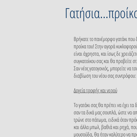
Γατήσια...προίκ
Βρήκατε το πανέμορφο γατάκι που δι
προίκα του! Στην αγορά κυκλοφορού
είναι άχρηστα, και ίσως δε χρειάζετ
συγκατοίκου σας και θα προβείτε στ
Σαν νέος γατογονιός, μπορείτε να τ
διαβίωση του νέου σας συντρόφου:
Δοχεία τροφής και νερού
Το γατάκι σας θα πρέπει να έχει τα
σαν τα δικά μας σουπλά, ώστε να απ
τρώνε στο πάτωμα, ειδικά όταν πρό
και άλλα μπωλ, βαθιά και ρηχά, που
μουσούδα, θα ήταν καλύτερο να προτ