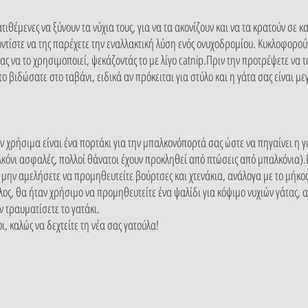
ατιθέμενες να ξύνουν τα νύχια τους, για να τα ακονίζουν και να τα κρατούν σε 
ντίστε να της παρέχετε την εναλλακτική λύση ενός ονυχοδρομίου. Κυκλοφορούν
ας να το χρησιμοποιεί, ψεκάζοντάς το με λίγο catnip.Πριν την προτρέψετε να τ
ο βιδώσατε στο ταβάνι, ειδικά αν πρόκειται για στύλο και η γάτα σας είναι μ
 χρήσιμα είναι ένα πορτάκι για την μπαλκονόπορτά σας ώστε να πηγαίνει η γ
αλκόνι ασφαλές, πολλοί θάνατοι έχουν προκληθεί από πτώσεις από μπαλκόνια).
μην αμελήσετε να προμηθευτείτε βούρτσες και χτενάκια, ανάλογα με το μήκος κ
ος, θα ήταν χρήσιμο να προμηθευτείτε ένα ψαλίδι για κόψιμο νυχιών γάτας, αρ
 τραυματίσετε το γατάκι.
, καλώς να δεχτείτε τη νέα
σας γατούλα!