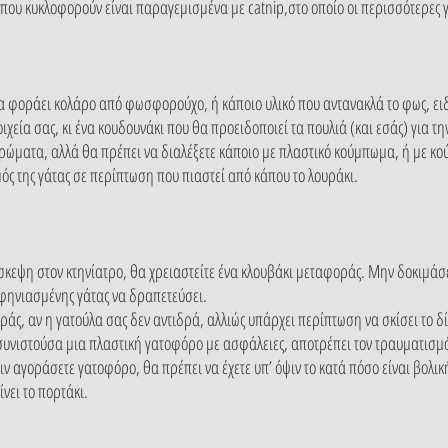
που κυκλοφορούν είναι παραγεμισμένα με catnip,στο οποίο οι περισσότερες 
να φοράει κολάρο από φωσφορούχο, ή κάποιο υλικό που αντανακλά το φως, ειδ
οιχεία σας, κι ένα κουδουνάκι που θα προειδοποιεί τα πουλιά (και εσάς) για τ
ρώματα, αλλά θα πρέπει να διαλέξετε κάποιο με πλαστικό κούμπωμα, ή με κ
μός της γάτας σε περίπτωση που πιαστεί από κάπου το λουράκι.
πίσκεψη στον κτηνίατρο, θα χρειαστείτε ένα κλουβάκι μεταφοράς. Μην δοκιμάσε
αφηνιασμένης γάτας να δραπετεύσει.
άς, αν η γατούλα σας δεν αντιδρά, αλλιώς υπάρχει περίπτωση να σκίσει το δ
συνιστούσα μια πλαστική γατοφόρο με ασφάλειες, αποτρέπει τον τραυματισμό 
ιν αγοράσετε γατοφόρο, θα πρέπει να έχετε υπ’ όψιν το κατά πόσο είναι βολική
ίνει το πορτάκι.