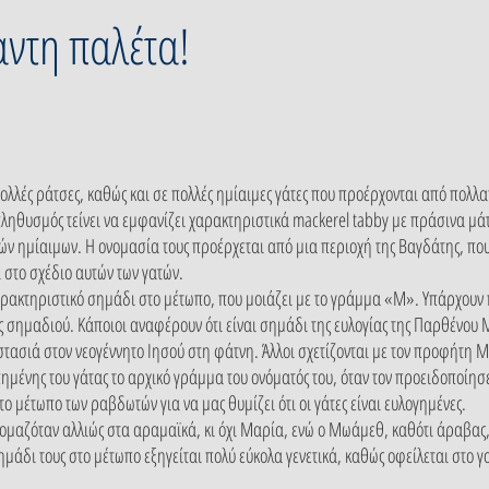
αντη παλέτα!
λλές ράτσες, καθώς και σε πολλές ημίαιμες γάτες που προέρχονται από πολλα
πληθυσμός τείνει να εμφανίζει χαρακτηριστικά mackerel tabby με πράσινα μάτια
 ημίαιμων. Η ονομασία τους προέρχεται από μια περιοχή της Βαγδάτης, πο
στο σχέδιο αυτών των γατών.
αρακτηριστικό σημάδι στο μέτωπο, που μοιάζει με το γράμμα «Μ». Υπάρχουν π
σημαδιού. Κάποιοι αναφέρουν ότι είναι σημάδι της ευλογίας της Παρθένου 
ασιά στον νεογέννητο Ιησού στη φάτνη. Άλλοι σχετίζονται με τον προφήτη 
μένης του γάτας το αρχικό γράμμα του ονόματός του, όταν τον προειδοποίησε
 μέτωπο των ραβδωτών για να μας θυμίζει ότι οι γάτες είναι ευλογημένες.
ομαζόταν αλλιώς στα αραμαϊκά, κι όχι Μαρία, ενώ ο Μωάμεθ, καθότι άραβας,
άδι τους στο μέτωπο εξηγείται πολύ εύκολα γενετικά, καθώς οφείλεται στο γ