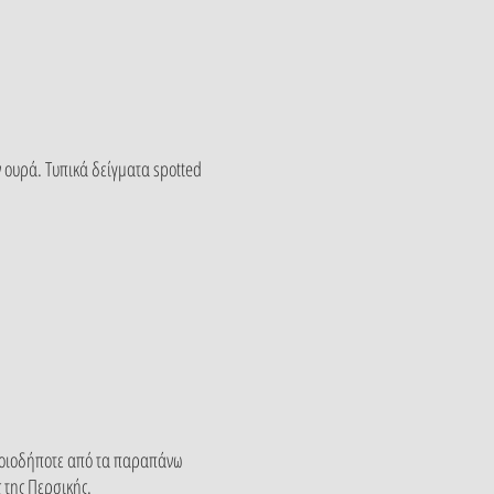
ν ουρά. Τυπικά δείγματα spotted
οποιοδήποτε από τα παραπάνω
 της Περσικής.