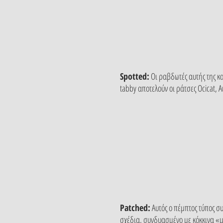
Spotted:
Οι ραβδωτές αυτής της κα
tabby αποτελούν οι ράτσες Ocicat, 
Patched:
Αυτός ο πέμπτος τύπος σ
σχέδια, συνδυασμένο με κόκκινα «