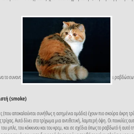
να το συναντήσουμε σχεδόν σε όλους τους συνδυασμούς βάσης και ραβδώσεων,
ιστή (smoke)
λίες (που αποκαλούνται συνήθως η ασημένια ομάδα) έχουν πιο σκούρα άκρη τρί
 τρίχας. Αυτό δίνει στο τρίχωμα μια αντιθετική, λαμπερή όψη. Οι ποικιλίες α
ου μπλε, του κόκκινου και του κρεμ, και σε σχέδια όπως το ραβδωτό ή αυτό τ