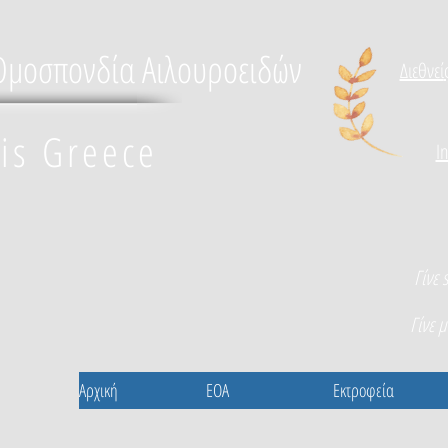
Ομοσπονδία Αιλουροειδών
Διεθνεί
lis Greece
I
Γίνε 
Γίνε 
Αρχική
EOA
Εκτροφεία