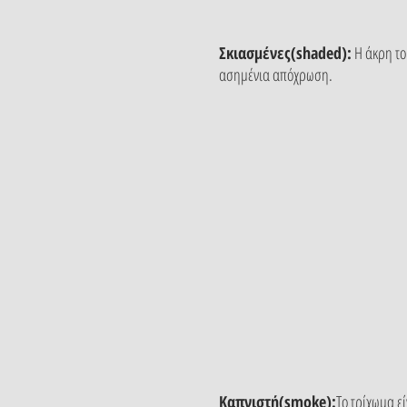
Σκιασμένες(shaded):
Η άκρη το
ασημένια απόχρωση.
Καπνιστή(smoke):
Το τρίχωμα ε