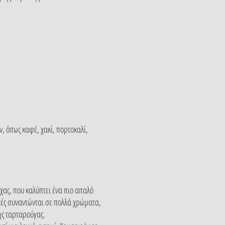
 όπως καφέ, χακί, πορτοκαλί,
χας, που καλύπτει ένα πιο απαλό
υτές συναντώνται σε πολλά χρώματα,
ης ταρταρούγας.