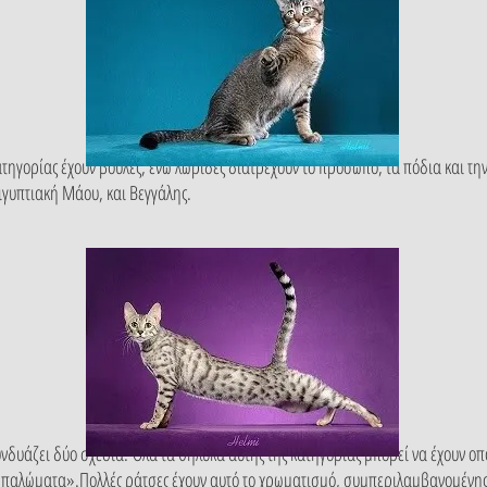
τηγορίας έχουν βούλες, ενώ λωρίδες διατρέχουν το πρόσωπο, τα πόδια και τη
Αιγυπτιακή Μάου, και Βεγγάλης.
υνδυάζει δύο σχέδια. Όλα τα θηλυκά αυτής της κατηγορίας μπορεί να έχουν 
μπαλώματα».Πολλές ράτσες έχουν αυτό το χρωματισμό, συμπεριλαμβανομένης