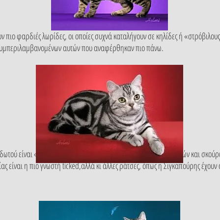
 πιο φαρδιές λωρίδες, οι οποίες συχνά καταλήγουν σε κηλίδες ή «στρόβιλους
 συμπεριλαμβανομένων αυτών που αναφέρθηκαν πιο πάνω.
βδωτού είναι «διακοσμημένη» με εναλλασσόμενους τόνους ανοιχτών και σκο
 είναι η πιο γνωστή ticked,αλλά κι άλλες ράτσες, όπως η Σιγκαπούρης έχουν