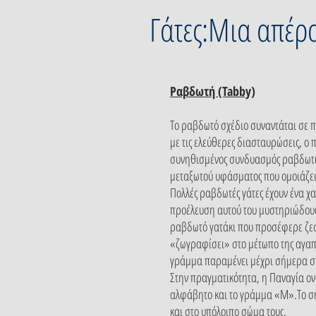
Γάτες:Μια απέρ
Ραβδωτή (Tabby)
Το ραβδωτό σχέδιο συναντάται σε πο
με τις ελεύθερες διασταυρώσεις, ο 
συνηθισμένος συνδυασμός ραβδωτών
μεταξωτού υφάσματος που ομοιάζει 
Πολλές ραβδωτές γάτες έχουν ένα χ
προέλευση αυτού του μυστηριώδους 
ραβδωτό γατάκι που προσέφερε ζεστ
«ζωγραφίσει» στο μέτωπο της αγαπη
γράμμα παραμένει μέχρι σήμερα στο
Στην πραγματικότητα, η Παναγία ον
αλφάβητο και το γράμμα «Μ».Το σημ
και στο υπόλοιπο σώμα τους.