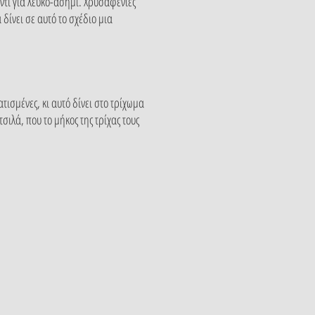
ντί για λευκό-ασημί. Χρυσαφένιες
ίνει σε αυτό το σχέδιο μια
τισμένες, κι αυτό δίνει στο τρίχωμα
σιλά, που το μήκος της τρίχας τους