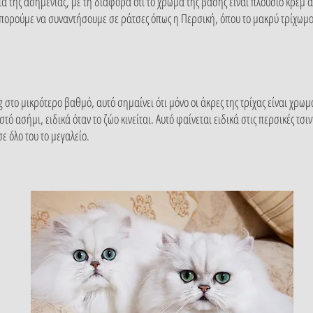
 της ασημένιας, με τη διαφορά ότι το χρώμα της βάσης είναι πλούσιο κρεμ α
πορούμε να συναντήσουμε σε ράτσες όπως η Περσική, όπου το μακρύ τρίχωμα δ
g στο μικρότερο βαθμό, αυτό σημαίνει ότι μόνο οι άκρες της τρίχας είναι χρωμα
 ασήμι, ειδικά όταν το ζώο κινείται. Αυτό φαίνεται ειδικά στις περσικές τσιντ
ε όλο του το μεγαλείο.