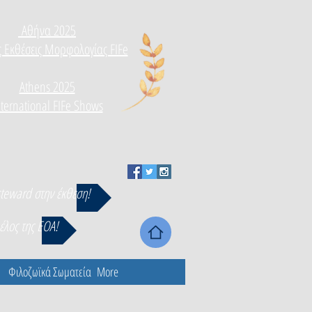
Αθήνα 2025
ς Εκθέσεις Μορφολογίας FIFe
Athens 2025
nternational FIFe Shows
steward στην έκθεση!
μέλος της ΕΟΑ!
Φιλοζωϊκά Σωματεία
More