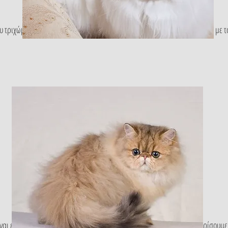
υ τριχώματος είναι πιο έντονα χρωματισμένη, αλλά κάνει έντονη αντίθεση με
ίναι έντονα χρωματισμένο, και μερικές φορές είναι δύσκολο να το ξεχωρίσουμ